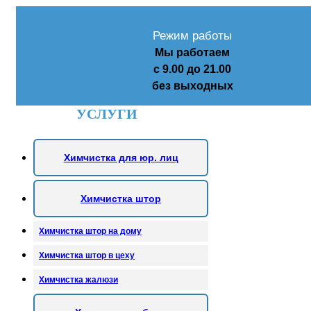
Режим работы
Мы работаем
с 9.00 до 21.00
без выходных
УСЛУГИ
Химчистка для юр. лиц
Химчистка штор
Химчистка штор на дому
Химчистка штор в цеху
Химчистка жалюзи