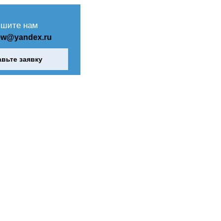
шите нам
ew@yandex.ru
авьте заявку