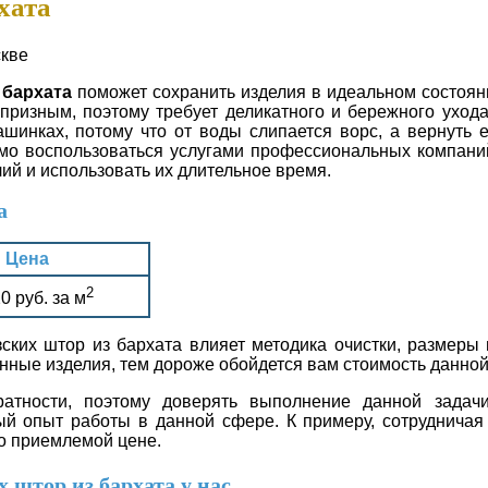
хата
 бархата
поможет сохранить изделия в идеальном состоян
ризным, поэтому требует деликатного и бережного ухода.
ашинках, потому что от воды слипается ворс, а вернуть 
мо воспользоваться услугами профессиональных компаний
ий и использовать их длительное время.
а
Цена
2
0 руб. за м
ских штор из бархата влияет методика очистки, размеры 
нные изделия, тем дороже обойдется вам стоимость данной
атности, поэтому доверять выполнение данной задач
 опыт работы в данной сфере. К примеру, сотрудничая
о приемлемой цене.
штор из бархата у нас