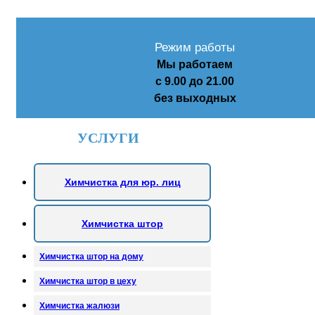
Режим работы
Мы работаем
с 9.00 до 21.00
без выходных
УСЛУГИ
Химчистка для юр. лиц
Химчистка штор
Химчистка штор на дому
Химчистка штор в цеху
Химчистка жалюзи