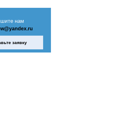
шите нам
ew@yandex.ru
авьте заявку